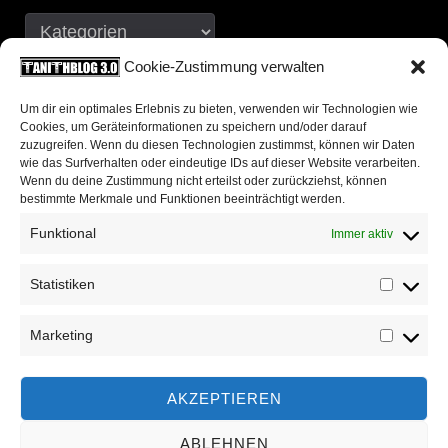
Cookie-Zustimmung verwalten
Neueste Kommentare
Um dir ein optimales Erlebnis zu bieten, verwenden wir Technologien wie
Cookies, um Geräteinformationen zu speichern und/oder darauf
zuzugreifen. Wenn du diesen Technologien zustimmst, können wir Daten
chris
zu
500 Words 13: Wann ist das eigentlich
wie das Surfverhalten oder eindeutige IDs auf dieser Website verarbeiten.
passiert?
Wenn du deine Zustimmung nicht erteilst oder zurückziehst, können
bestimmte Merkmale und Funktionen beeinträchtigt werden.
Christof Damian
zu
500 Words 13: Wann ist das
Funktional
Immer aktiv
eigentlich passiert?
Statistiken
Mijk van Dijk
zu
500 Words 13: Wann ist das
Statis
eigentlich passiert?
Marketing
Marke
Tanith
zu
500 Words 13: Wann ist das eigentlich
passiert?
AKZEPTIEREN
Tank
zu
500 Words 13: Wann ist das eigentlich
ABLEHNEN