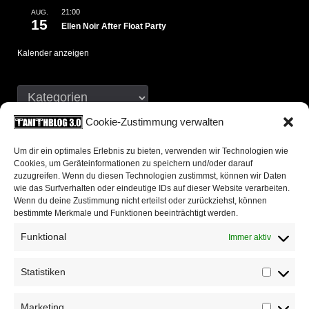
21:00
AUG.
15
Ellen Noir After Float Party
Kalender anzeigen
Cookie-Zustimmung verwalten
Neueste Kommentare
Um dir ein optimales Erlebnis zu bieten, verwenden wir Technologien wie
Cookies, um Geräteinformationen zu speichern und/oder darauf
chris
zu
500 Words 13: Wann ist das eigentlich
zuzugreifen. Wenn du diesen Technologien zustimmst, können wir Daten
wie das Surfverhalten oder eindeutige IDs auf dieser Website verarbeiten.
passiert?
Wenn du deine Zustimmung nicht erteilst oder zurückziehst, können
bestimmte Merkmale und Funktionen beeinträchtigt werden.
Christof Damian
zu
500 Words 13: Wann ist das
Funktional
Immer aktiv
eigentlich passiert?
Statistiken
Mijk van Dijk
zu
500 Words 13: Wann ist das
Statis
eigentlich passiert?
Marketing