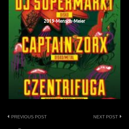
2019-Mensch-Meier
PREVIOUS POST
NEXT POST
Post
navigation