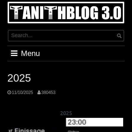
Skip
to
content
Menu
2025
11/10/2025
380453
2025