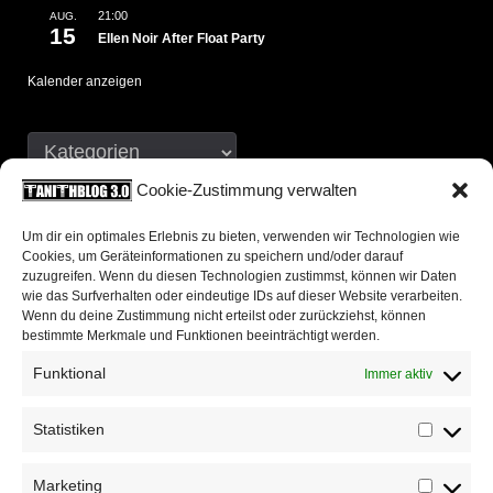
21:00
AUG.
15
Ellen Noir After Float Party
Kalender anzeigen
Cookie-Zustimmung verwalten
Neueste Kommentare
Um dir ein optimales Erlebnis zu bieten, verwenden wir Technologien wie
Cookies, um Geräteinformationen zu speichern und/oder darauf
zuzugreifen. Wenn du diesen Technologien zustimmst, können wir Daten
chris
zu
500 Words 13: Wann ist das eigentlich
wie das Surfverhalten oder eindeutige IDs auf dieser Website verarbeiten.
passiert?
Wenn du deine Zustimmung nicht erteilst oder zurückziehst, können
bestimmte Merkmale und Funktionen beeinträchtigt werden.
Christof Damian
zu
500 Words 13: Wann ist das
Funktional
Immer aktiv
eigentlich passiert?
Statistiken
Mijk van Dijk
zu
500 Words 13: Wann ist das
Statis
eigentlich passiert?
Marketing