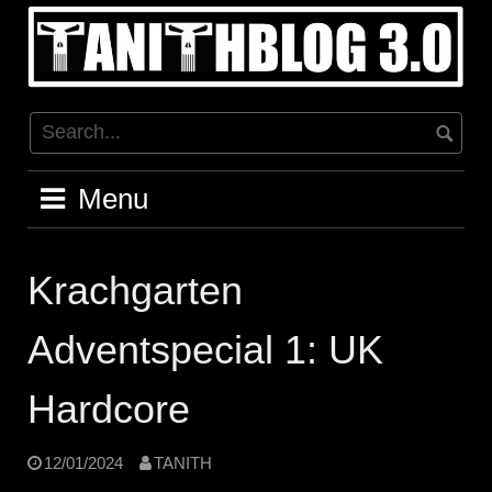
Skip
to
content
Menu
Krachgarten
Adventspecial 1: UK
Hardcore
12/01/2024
TANITH