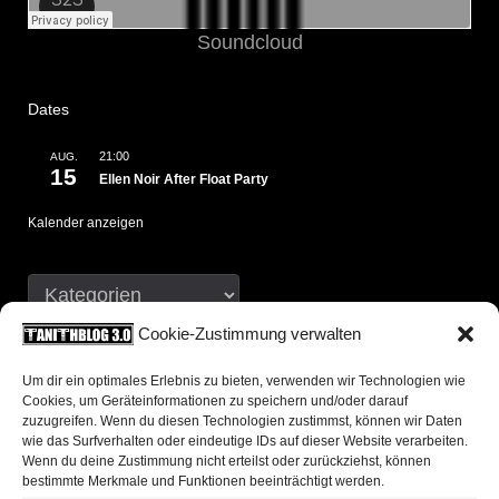
Soundcloud
Dates
21:00
AUG.
15
Ellen Noir After Float Party
Kalender anzeigen
Cookie-Zustimmung verwalten
Neueste Kommentare
Um dir ein optimales Erlebnis zu bieten, verwenden wir Technologien wie
Cookies, um Geräteinformationen zu speichern und/oder darauf
chris
zu
500 Words 13: Wann ist das eigentlich
zuzugreifen. Wenn du diesen Technologien zustimmst, können wir Daten
wie das Surfverhalten oder eindeutige IDs auf dieser Website verarbeiten.
passiert?
Wenn du deine Zustimmung nicht erteilst oder zurückziehst, können
bestimmte Merkmale und Funktionen beeinträchtigt werden.