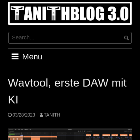
Skip
to
content
Menu
Wavtool, erste DAW mit
KI
03/28/2023
TANITH